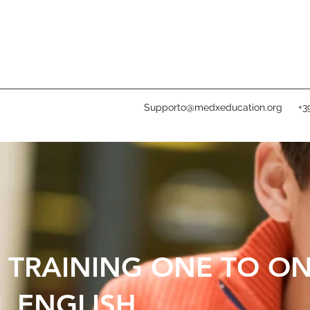
Supporto@medxeducation.org
+3
 TRAINING ONE TO ON
L ENGLISH