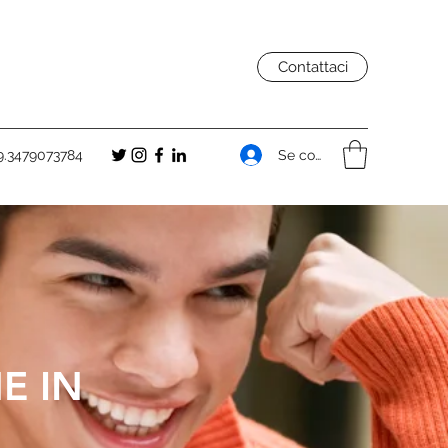
Contattaci
Se connecter
9.3479073784
E IN