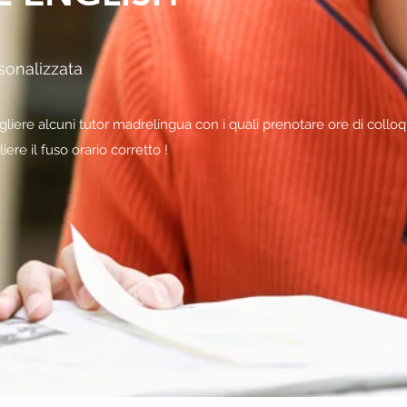
sonalizzata
cegliere alcuni tutor madrelingua con i quali prenotare ore di colloq
ere il fuso orario corretto !