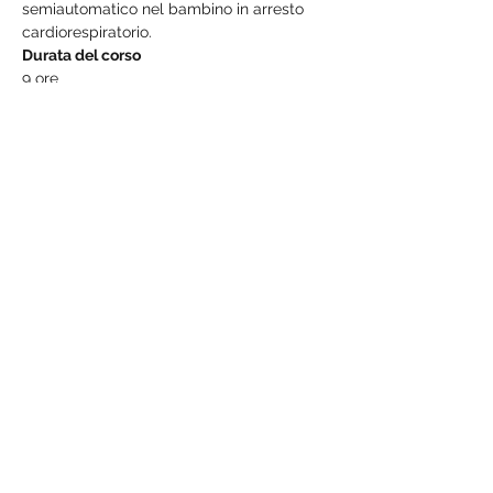
semiautomatico nel bambino in arresto 
cardiorespiratorio.
Durata del corso
9 ore
Afficher plus
Partager cet événement
MedX
Supporto@medxeducation.org